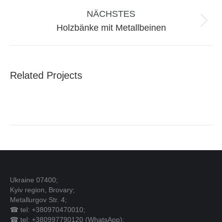
project:
NÄCHSTES
Next
Holzbänke mit Metallbeinen
project:
Related Projects
Ukraine 07400;
Kyiv region, Brovary;
Metallurgov Str. 4;
☎ tel: +380970470010;
☎ tel: +380997790120 (WhatsApp);